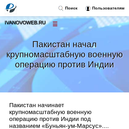
Поиск
Пользователям
IVANOVOWEB.RU
☰
Новости
»
Пакистан начал
Тренды новостей
»
крупномасштабную военную
операцию против Индии
Рубрики
»
Правила
»
Контакт
»
Пакистан начинает
крупномасштабную военную
операцию против Индии под
названием «Буньян-ум-Марсус»....