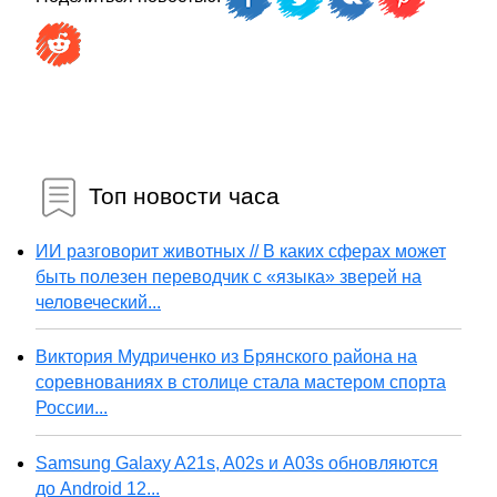
Топ новости часа
ИИ разговорит животных // В каких сферах может
быть полезен переводчик с «языка» зверей на
человеческий...
Виктория Мудриченко из Брянского района на
соревнованиях в столице стала мастером спорта
России...
Samsung Galaxy A21s, A02s и A03s обновляются
до Android 12...