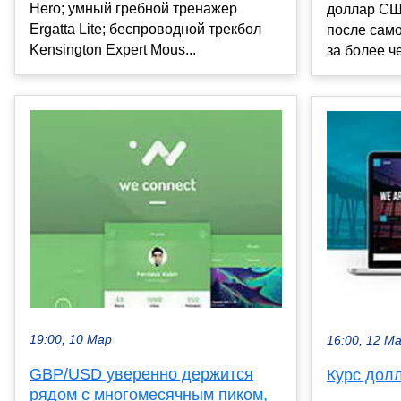
Hero; умный гребной тренажер
доллар СШ
Ergatta Lite; беспроводной трекбол
после само
Kensington Expert Mous...
за более ч
19:00, 10 Мар
16:00, 12 М
GBP/USD уверенно держится
Курс дол
рядом с многомесячным пиком,