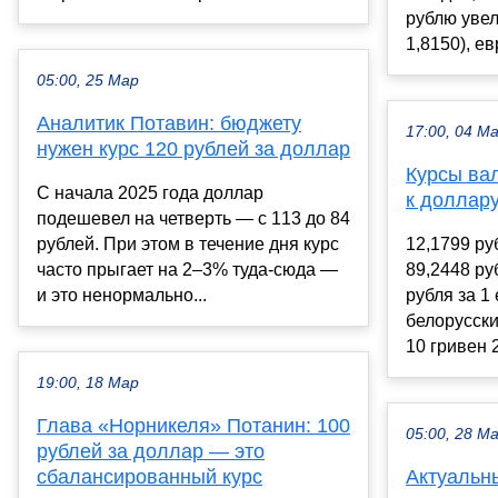
рублю увел
1,8150), евр
05:00, 25 Мар
Аналитик Потавин: бюджету
17:00, 04 М
нужен курс 120 рублей за доллар
Курсы ва
С начала 2025 года доллар
к доллару,
подешевел на четверть — с 113 до 84
рублей. При этом в течение дня курс
12,1799 ру
часто прыгает на 2–3% туда-сюда —
89,2448 ру
и это ненормально...
рубля за 1
белорусски
10 гривен 2
19:00, 18 Мар
Глава «Норникеля» Потанин: 100
05:00, 28 М
рублей за доллар — это
сбалансированный курс
Актуальны