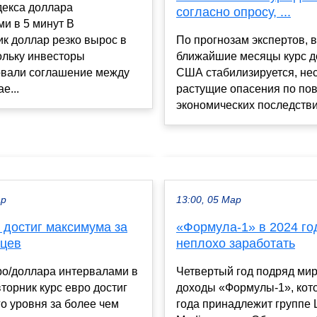
декса доллара
согласно опросу, ...
и в 5 минут В
к доллар резко вырос в
По прогнозам экспертов, в
ольку инвесторы
ближайшие месяцы курс 
овали соглашение между
США стабилизируется, не
е...
растущие опасения по по
экономических последствий
ар
13:00, 05 Мар
 достиг максимума за
«Формула-1» в 2024 го
яцев
неплохо заработать
ро/доллара интервалами в
Четвертый год подряд ми
вторник курс евро достиг
доходы «Формулы-1», кото
о уровня за более чем
года принадлежит группе L