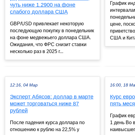
График ин
чуть ниже 1.2900 на фоне
интервалам
слабого доллара США
понедельни
GBP/USD привлекает некоторую
цене, поск
последующую покупку в понедельник
приветств
на фоне медвежьего доллара США.
США и Кита
Ожидания, что ФРС снизит ставки
несколько раз в 2025 г...
12:16, 04 Мар
16:00, 18 М
Эксперт Абясов: доллар в марте
Курс евро
может торговаться ниже 87
пять мес
рублей
График ев
После падения курса доллара по
1 день Во 
отношению к рублю на 22,5% у
наивысшег