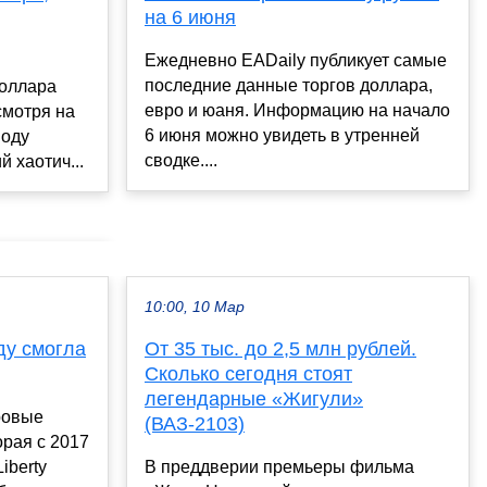
на 6 июня
Ежедневно EADaily публикует самые
последние данные торгов доллара,
доллара
евро и юаня. Информацию на начало
смотря на
6 июня можно увидеть в утренней
воду
сводке....
 хаотич...
10:00, 10 Мар
ду смогла
От 35 тыс. до 2,5 млн рублей.
Сколько сегодня стоят
легендарные «Жигули»
ровые
(ВАЗ-2103)
рая с 2017
iberty
В преддверии премьеры фильма