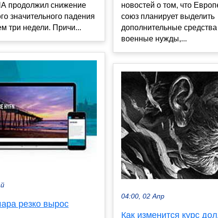
А продолжил снижение
новостей о том, что Евро
го значительного падения
союз планирует выделить
ем три недели. Причи...
дополнительные средства
военные нужды,...
ай
04:00, 02 Апр
лара резко вырос
Как изменится курс дол