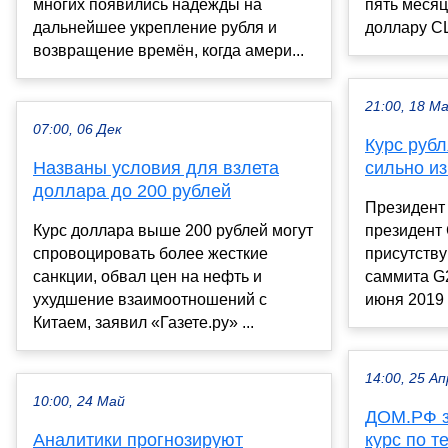
многих появились надежды на
пять месяц
дальнейшее укрепление рубля и
доллару СШ
возвращение времён, когда амери...
21:00, 18 М
07:00, 06 Дек
Курс рубл
Названы условия для взлета
сильно из
доллара до 200 рублей
Президент
Курс доллара выше 200 рублей могут
президент
спровоцировать более жесткие
присутству
санкции, обвал цен на нефть и
саммита G2
ухудшение взаимоотношений с
июня 2019 г
Китаем, заявил «Газете.ру» ...
14:00, 25 Ап
10:00, 24 Май
ДОМ.РФ з
Аналитики прогнозируют
курс по т