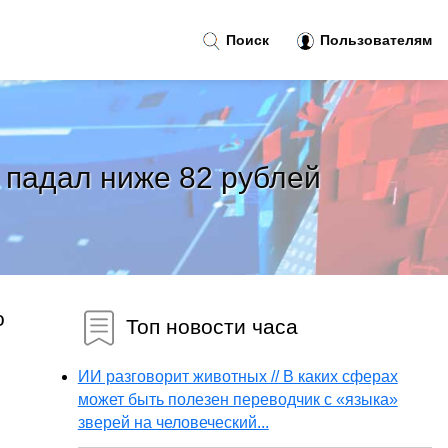
Поиск
Пользователям
 падал ниже 82 рублей
о
Топ новости часа
ИИ разговорит животных // В каких сферах
может быть полезен переводчик с «языка»
зверей на человеческий...