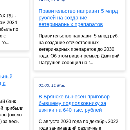
Правительство направит 5 млрд
AX.RU -
рублей на создание
гам 2024
ветеринарных препаратов
ибыль по
ю с
Правительство направит 5 млрд руб.
го...
на создание отечественных
ветеринарных препаратов до 2030
года. Об этом вице-премьер Дмитрий
Патрушев сообщил на г...
льный
д с
01:00, 11 Мар
В Брянске вынесен приговор
ый банк
бывшему подполковнику за
ой прибыли
взятки на 640 тыс. рублей
ков (около
 за весь
С августа 2020 года по декабрь 2022
года занимавший различные