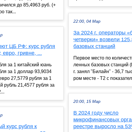
ичился до 85,4963 руб. (+
о так...
22:00, 04 Мар
За 2024 г. операторы 
ар
четверки» возвели 125,
лют ЦБ РФ: курс рубля
базовых станций
 евро, гривне, ...
Пер­вое мес­то по ко­личес­т
бля за 1 китайский юань
лен­ных ба­зовых стан­ций 
бля за 1 доллар 93,9034
г. за­нял "Би­лайн" - 36,7 ты
 евро 27,5779 рубля за 1
ром мес­те - Т2 с по­каза­тел
й рубль 21,4577 рубля за
...
20:00, 15 Мар
В 2024 году число
ар
микрофинансовых орга
й курс рубля к
реестре выросло на 5