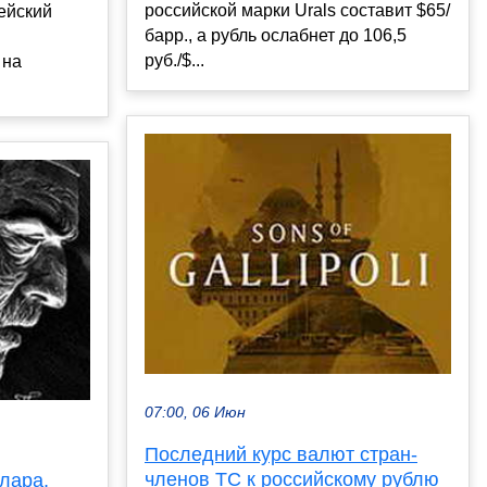
российской марки Urals составит $65/
пейский
барр., а рубль ослабнет до 106,5
руб./$...
 на
07:00, 06 Июн
Последний курс валют стран-
членов ТС к российскому рублю
лара,