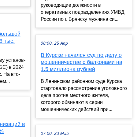
руководящие должности в
оперативных подразделениях УМВД
России по г. Брянску мужчина си...
«большой
8 тыс.
08:00, 25 Апр
В Курске начался суд по делу о
ву ус­та­нов­
мошенничестве с балконами на
(БС) в 2024
1,5 миллиона рублей
с. На вто­
ем...
В Ленинском районном суде Курска
стартовало рассмотрение уголовного
дела против местного жителя,
которого обвиняют в серии
мошеннических действий при...
низаций в
3%
07:00, 23 Май