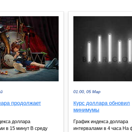
ай
01:00, 05 Мар
лара продолжает
Курс доллара обновил
минимумы
декса доллара
График индекса доллара
и в 15 минут В среду
интервалами в 4 часа На 