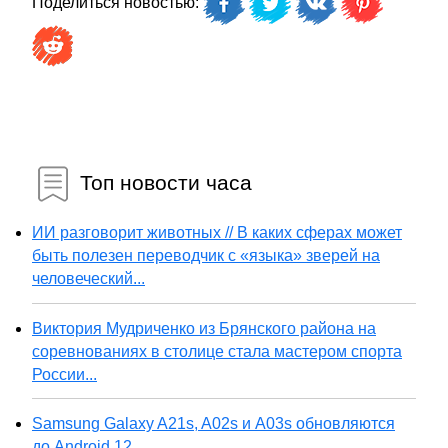
Поделиться новостью:
Топ новости часа
ИИ разговорит животных // В каких сферах может
быть полезен переводчик с «языка» зверей на
человеческий...
Виктория Мудриченко из Брянского района на
соревнованиях в столице стала мастером спорта
России...
Samsung Galaxy A21s, A02s и A03s обновляются
до Android 12...