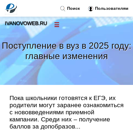
Поиск
Пользователям
IVANOVOWEB.RU
☰
Новости
»
Поступление в вуз в 2025 году:
Тренды новостей
»
главные изменения
Рубрики
»
Правила
»
Пока школьники готовятся к ЕГЭ, их
Контакт
»
родители могут заранее ознакомиться
с нововведениями приемной
кампании. Среди них – получение
баллов за допобразов...