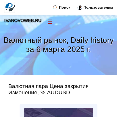
Поиск
Пользователям
IVANOVOWEB.RU
☰
Новости
»
Валютный рынок, Daily history
Тренды новостей
»
за 6 марта 2025 г.
Рубрики
»
Правила
»
Валютная пара Цена закрытия
Контакт
»
Изменение, % AUDUSD...