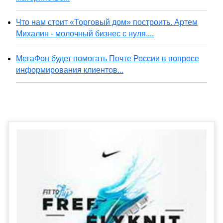
Что нам стоит «Торговый дом» построить. Артем
Михалин - молочный бизнес с нуля....
МегаФон будет помогать Почте России в вопросе
информирования клиентов...