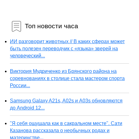
Топ новости часа
ИИ разговорит животных // В каких сферах может
быть полезен переводчик с «языка» зверей на
человеческий...
Виктория Мудриченко из Брянского района на
соревнованиях в столице стала мастером спорта
России...
Samsung Galaxy A21s, A02s и A03s обновляются
до Android 12...
"Я себя ощущала как в сакральном месте". Сати
Казанова рассказала о необычных родах и
материнстве...