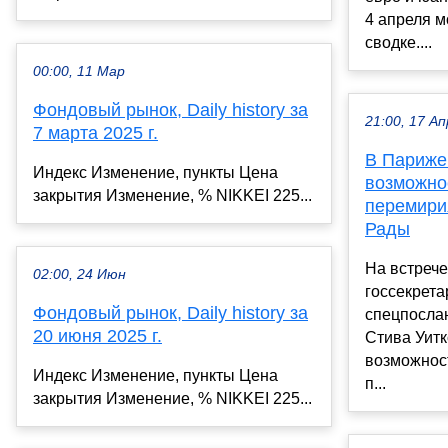
4 апреля м
сводке....
00:00, 11 Мар
Фондовый рынок, Daily history за
21:00, 17 Ап
7 марта 2025 г.
В Париже
Индекс Изменение, пункты Цена
возможно
закрытия Изменение, % NIKKEI 225...
перемири
Рады
На встрече
02:00, 24 Июн
госсекрета
Фондовый рынок, Daily history за
спецпосла
20 июня 2025 г.
Стива Уит
возможнос
Индекс Изменение, пункты Цена
п...
закрытия Изменение, % NIKKEI 225...