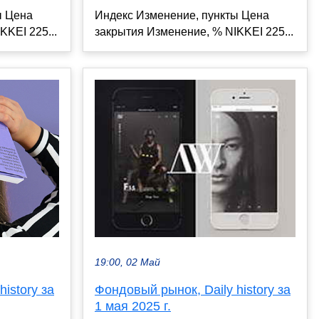
ы Цена
Индекс Изменение, пункты Цена
KKEI 225...
закрытия Изменение, % NIKKEI 225...
19:00, 02 Май
istory за
Фондовый рынок, Daily history за
1 мая 2025 г.