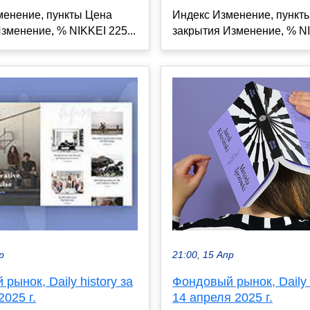
менение, пункты Цена
Индекс Изменение, пункт
зменение, % NIKKEI 225...
закрытия Изменение, % NI
21:00, 15 Апр
р
Фондовый рынок, Daily h
рынок, Daily history за
14 апреля 2025 г.
2025 г.