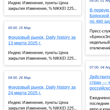
05:00, 01 Ап
Индекс Изменение, пункты Цена
закрытия Изменение, % NIKKEI 225...
В первую
Брянской 
по 480 а
00:00, 15 Мар
Пресс-слу
«БрянскЭл
Фондовый рынок, Daily history за
недельный
13 марта 2025 г.
отключений
Индекс Изменение, пункты Цена
закрытия Изменение, % NIKKEI 225...
07:00, 04 Ап
Действит
04:00, 26 Мар
стран — 
Фондовый рынок, Daily history за
российск
24 марта 2025 г.
Ежедневно
Индекс Изменение, пункты Цена
последние 
закрытия Изменение, % NIKKEI 225...
евро и юа