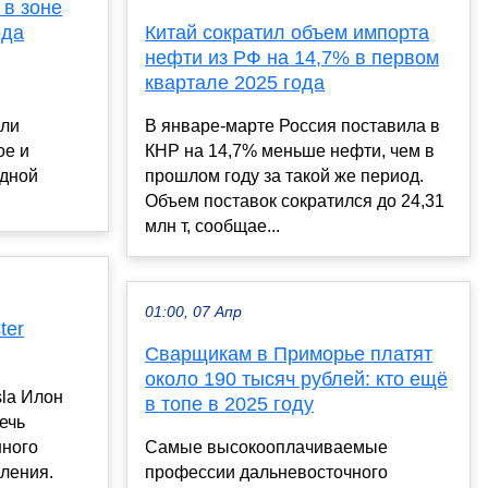
 в зоне
ода
Китай сократил объем импорта
нефти из РФ на 14,7% в первом
квартале 2025 года
ли
В январе-марте Россия поставила в
ое и
КНР на 14,7% меньше нефти, чем в
одной
прошлом году за такой же период.
Объем поставок сократился до 24,31
млн т, сообщае...
01:00, 07 Апр
ter
Сварщикам в Приморье платят
около 190 тысяч рублей: кто ещё
la Илон
в топе в 2025 году
ечь
нного
Самые высокооплачиваемые
ления.
профессии дальневосточного