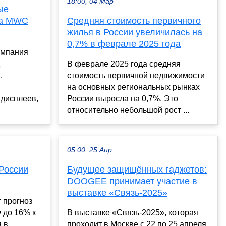
18:00, 04 Мар
ые
на MWC
Средняя стоимость первичного
жилья в России увеличилась на
0,7% в феврале 2025 года
омпания
В феврале 2025 года средняя
,
стоимость первичной недвижимости
на основных региональных рынках
дисплеев,
России выросла на 0,7%. Это
относительно небольшой рост ...
05:00, 25 Апр
России
Будущее защищённых гаджетов:
.
DOOGEE принимает участие в
выставке «Связь-2025»
 прогноз
 до 16% к
В выставке «Связь-2025», которая
я в
проходит в Москве с 22 по 25 апреля,