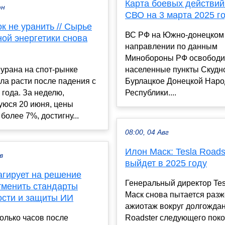
Карта боевых действий
юн
СВО на 3 марта 2025 г
к не уранить // Сырье
ВС РФ на Южно-донецком
ой энергетики снова
направлении по данным
Минобороны РФ освободи
урана на спот-рынке
населенные пункты Скудн
ла расти после падения с
Бурлацкое Донецкой Нар
 года. За неделю,
Республики....
уюся 20 июня, цены
более 7%, достигну...
08:00, 04 Авг
Илон Маск: Tesla Roads
в
выйдет в 2025 году
агирует на решение
Генеральный директор Tes
тменить стандарты
Маск снова пытается разж
ости и защиты ИИ
ажиотаж вокруг долгожда
олько часов после
Roadster следующего поко