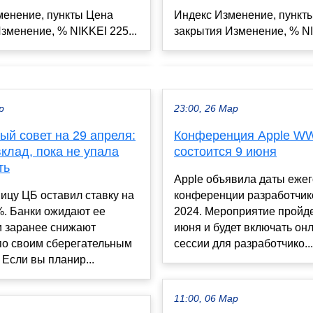
Индекс Изменение, пункт
менение, пункты Цена
закрытия Изменение, % NI
зменение, % NIKKEI 225...
р
23:00, 26 Мар
ый совет на 29 апреля:
Конференция Apple W
клад, пока не упала
состоится 9 июня
ть
Apple объявила даты еже
ицу ЦБ оставил ставку на
конференции разработч
%. Банки ожидают ее
2024. Мероприятие пройдет
и заранее снижают
июня и будет включать он
по своим сберегательным
сессии для разработчико...
 Если вы планир...
11:00, 06 Мар