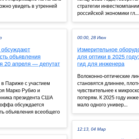
ожно увидеть в утренней
стратегии инвесткомпании
российской экономики гл...
р
00:00, 28 Июн
 обсуждают
Измерительное оборуд
сть объявления
для оптики в 2025 году
я 20 апреля — депутат
гид для инженера
Волоконно-оптические лин
 в Париже с участием
становятся длиннее, плот
ря Марко Рубио и
чувствительнее к микроск
нника президента США
потерям. К 2025 году инж
коффа обсуждается
мало одного универ...
ть объявления всеобщего
12:13, 04 Мар