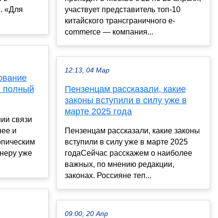
. «Для
участвует представитель топ-10
китайского трансграничного e-
commerce — компания...
12:13, 04 Мар
ование
: полный
Пензенцам рассказали, какие
законы вступили в силу уже в
марте 2025 года
ии связи
нее и
Пензенцам рассказали, какие законы
опическим
вступили в силу уже в марте 2025
енеру уже
годаСейчас расскажем о наиболее
важных, по мнению редакции,
законах. Россияне теп...
09:00, 20 Апр