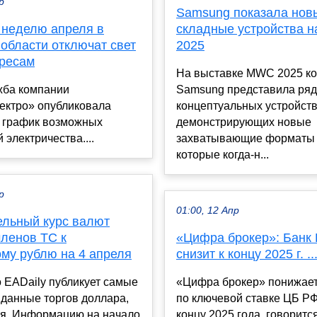
р
Samsung показала нов
 неделю апреля в
складные устройства 
области отключат свет
2025
дресам
На выставке MWC 2025 к
жба компании
Samsung представила ряд
ектро» опубликовала
концептуальных устройств
 график возможных
демонстрирующих новые
 электричества....
захватывающие форматы 
которые когда-н...
р
01:00, 12 Апр
ельный курс валют
членов ТС к
«Цифра брокер»: Банк 
ому рублю на 4 апреля
снизит к концу 2025 г. ..
 EADaily публикует самые
«Цифра брокер» понижает
данные торгов доллара,
по ключевой ставке ЦБ РФ
ня. Информацию на начало
концу 2025 года, говоритс