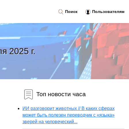
Поиск
Пользователям
я 2025 г.
Топ новости часа
ИИ разговорит животных // В каких сферах
может быть полезен переводчик с «языка»
зверей на человеческий...