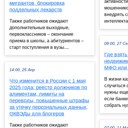
активности
мигрантов, блокировка
мошеннико
поддельных лекарств
внедрять с
Также работников ожидают
интеллекта
дополнительные выходные,
первоклассников – окончание
приема в школы, а абитуриентов –
09:00, 27 С
старт поступления в вузы....
Где взять
недвижим
МФО или 
14:00, 25 Апр
В жизни ка
Что изменится в России с 1 мая
случиться 
2025 года: реестр должников по
нужны еще 
алиментам, лимиты на
если банки
переводы, повышенные штрафы
собрать ну
за утечку персональных данных,
ОКВЭДы для блогеров
Также работников ожидают
07:00, 11 М