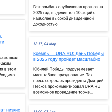
Газпромбанк опубликовал прогноз на
2025 год, выделив топ-10 акций с
наиболее высокой дивидендной
доходностью....
,
ти
12:17, 04 Мар
Кремль — URA.RU: День Победы
ских школ
в 2025 году пройдет масштабно
 Каким
ия в этом
Юбилей Победы подруземевает
обходимо
масштабное празднование. Так
пресс-секретарь президента Дмитрий
Песков прокомментировал URA.RU
возможное проведение торже...
ат низкие
11:00, 07 Апр