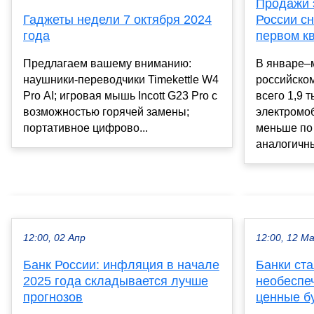
Продажи 
России сн
Гаджеты недели 7 октября 2024
первом к
года
В январе–м
Предлагаем вашему вниманию:
российско
наушники-переводчики Timekettle W4
всего 1,9 
Pro AI; игровая мышь Incott G23 Pro с
электромо
возможностью горячей замены;
меньше по
портативное цифрово...
аналогичны
12:00, 02 Апр
12:00, 12 М
Банк России: инфляция в начале
Банки ст
2025 года складывается лучше
необеспе
прогнозов
ценные б