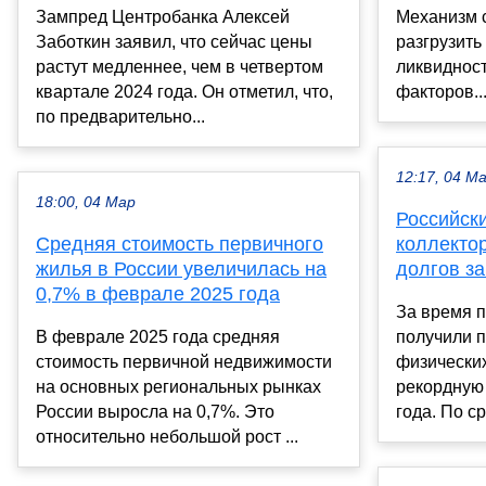
Зампред Центробанка Алексей
Механизм 
Заботкин заявил, что сейчас цены
разгрузить
растут медленнее, чем в четвертом
ликвидност
квартале 2024 года. Он отметил, что,
факторов..
по предварительно...
12:17, 04 М
18:00, 04 Мар
Российск
Средняя стоимость первичного
коллекто
жилья в России увеличилась на
долгов за
0,7% в феврале 2025 года
За время 
В феврале 2025 года средняя
получили 
стоимость первичной недвижимости
физических
на основных региональных рынках
рекордную 
России выросла на 0,7%. Это
года. По ср
относительно небольшой рост ...