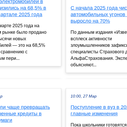
электромобилей в
изились на 68,5% в
С начала 2025 года чи
вартале 2025 года
автомобильных угонов 
выросло на 70%
арте 2025 года на
м рынке было продано
По данным издания «Изве
тысячи новых
всплеск активности
билей — это на 68,5%
злоумышленников зафикс
 сравнению с
специалисты Страхового 
м пери...
АльфаСтрахования. Эксп
объясняют...
ар
10:00, 27 Мар
али чаще превращать
Поступление в вуз в 20
ченные кредиты в
главные изменения
умаги
Пока школьники готовятся 