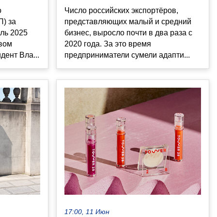
о
Число российских экспортёров,
П) за
представляющих малый и средний
ль 2025
бизнес, выросло почти в два раза с
овом
2020 года. За это время
дент Вла...
предприниматели сумели адапти...
17:00, 11 Июн