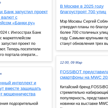
г
В Москве в 2025 году
х Банк запустил проект
благоустроят 700 улиц
 валют с
Мэр Москвы Сергей Собя
ейсом «Банки.ру»
утвердил планы по благоу
2024 г. Ингосстрах Банк
более 700 столичных улиц
 с маркетплейсом
году. Самыми крупными п
 запустил проект по
станут обновления трех вы
ют. Теперь посетители
о портала операти...
12:00, 09 Мар
FOSSiBOT представил
ен
смартфоны на MWC 20
енный интеллект и
Китайский бренд FOSSiBO
дут вместе защищать
стремительно набирающи
от мошенничества
популярность, представил
ения подозрительной
новинки на выставке MWC