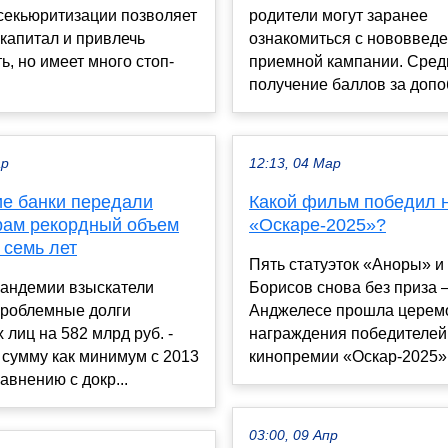
секьюритизации позволяет
родители могут заранее
 капитал и привлечь
ознакомиться с нововвед
ь, но имеет много стоп-
приемной кампании. Сред
.
получение баллов за допоб
ар
12:13, 04 Мар
ие банки передали
Какой фильм победил 
рам рекордный объем
«Оскаре-2025»?
 семь лет
Пять статуэток «Аноры» 
пандемии взыскатели
Борисов снова без приза 
проблемные долги
Анджелесе прошла церем
 лиц на 582 млрд руб. -
награждения победителей
сумму как минимум с 2013
кинопремии «Оскар-2025»..
авнению с докр...
03:00, 09 Апр