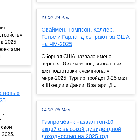
21:00, 24 Апр
нин
Сваймен, Томпсон, Келлер,
стройству
Готье и Гарланд сыграют за США
 в 2025
на ЧМ-2025
роектами
...
Сборная США назвала имена
первых 18 хоккеистов, вызванных
для подготовки к чемпионату
мира-2025. Турнир пройдет 9-25 мая
в Швеции и Дании. Вратари: Д...
а новые
25
14:00, 06 Мар
T,
й
Газпромбанк назвал топ-10
 свои
акций с высокой дивидендной
 2025.
доходностью на 2025 год