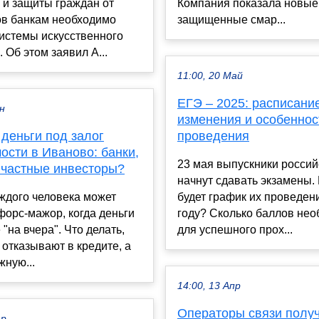
 и защиты граждан от
Компания показала новые
в банкам необходимо
защищенные смар...
истемы искусственного
. Об этом заявил А...
11:00, 20 Май
ЕГЭ – 2025: расписание
ен
изменения и особеннос
 деньги под залог
проведения
ости в Иваново: банки,
23 мая выпускники россий
частные инвесторы?
начнут сдавать экзамены.
ждого человека может
будет график их проведен
форс-мажор, когда деньги
году? Сколько баллов не
"на вчера". Что делать,
для успешного прох...
 отказывают в кредите, а
жную...
14:00, 13 Апр
Операторы связи получ
ар