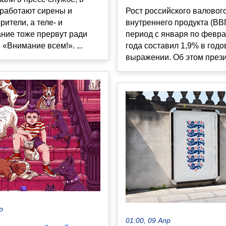
сработают сирены и
Рост российского валовог
рители, а теле- и
внутреннего продукта (ВВ
ние тоже прервут ради
период с января по февра
«Внимание всем!». ...
года составил 1,9% в год
выражении. Об этом прези
р
01:00, 09 Апр