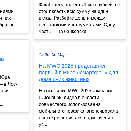
ФактЕсли у вас есть 1 млн рублей, не
ениями
стоит класть всю сумму на один
и них –
вклад. Разбейте деньги между
разов...
несколькими инструментами. Одну
часть — на банковски...
19:00, 06 Мар
на
На MWC 2025 представлен
первый в мире «смартфон» для
и Юра
домашних животных
— в Лос-
ония
На выставке MWC 2025 компания
uCloudlink, лидер в области
..
совместного использования
мобильного трафика, анонсировала
новые решения для подключения
ус...