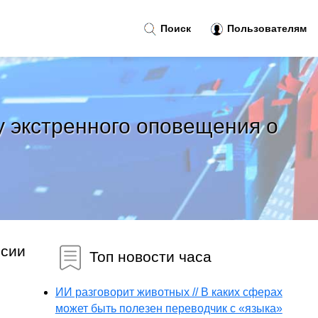
Поиск
Пользователям
у экстренного оповещения о
ссии
Топ новости часа
ИИ разговорит животных // В каких сферах
может быть полезен переводчик с «языка»