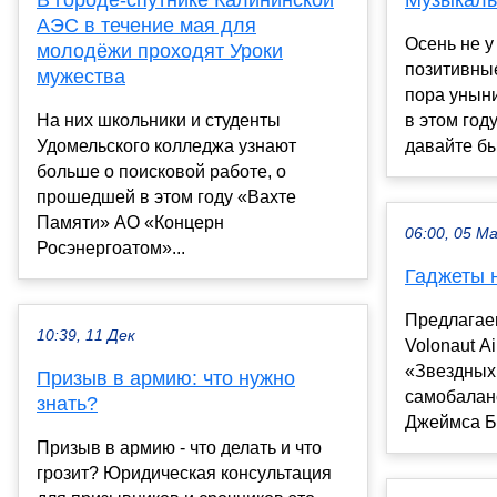
АЭС в течение мая для
Осень не у
молодёжи проходят Уроки
позитивные
мужества
пора уныни
На них школьники и студенты
в этом году
Удомельского колледжа узнают
давайте бы
больше о поисковой работе, о
прошедшей в этом году «Вахте
Памяти» АО «Концерн
06:00, 05 М
Росэнергоатом»...
Гаджеты 
Предлагае
10:39, 11 Дек
Volonaut A
«Звездных
Призыв в армию: что нужно
самобалан
знать?
Джеймса Бр
Призыв в армию - что делать и что
грозит? Юридическая консультация