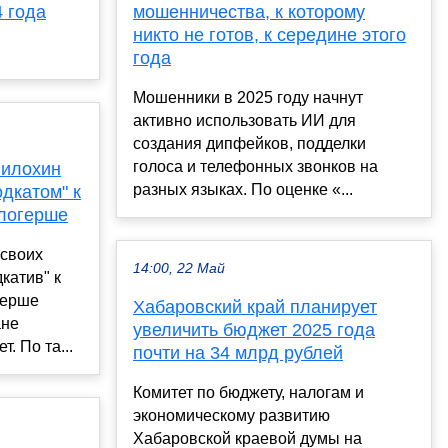
4 года
мошенничества, к которому
никто не готов, к середине этого
года
Мошенники в 2025 году начнут
активно использовать ИИ для
создания дипфейков, подделки
голоса и телефонных звонков на
Милохин
разных языках. По оценке «...
дкатом" к
логерше
своих
14:00, 22 Май
катив" к
герше
Хабаровский край планирует
ане
увеличить бюджет 2025 года
. По та...
почти на 34 млрд рублей
Комитет по бюджету, налогам и
экономическому развитию
Хабаровской краевой думы на