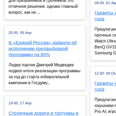
для призывников и срочников это
04:00, 01 Ав
отличное решение, однако главный
вопрос, как не ...
Гаджеты 
года
Предлагае
20:00, 05 Апр
прочные с
Watch Ultr
В «Единой России» заявили об
BenQ GV31
исполнении предвыборной
Samsung Gal
программы на 80%
Лидер партии Дмитрий Медведев
подвел итоги реализации программы
12:00, 09 О
за год до старта избирательной
кампании в Госдуму...
Гаджеты 
года
Предлагае
19:00, 17 Апр
наушники-п
Pro AI; игр
Столичные дороги и тротуары в