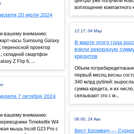
центры уже получили нов
г
воплощение компактного к
недели 20 июля 2024
12:17, 04 Мар
м вашему вниманию:
март-часы Samsung Galaxy
В марте этого года рос
a; переносной проектор
взяли рекордную сумм
; складной смартфон
кредитов
axy Z Flip 6, ...
Объем потребкредитовани
первый месяц весны сост
340 млрд рублей: выросла
кт
сумма кредита, и их число
связывают это с м...
недели 7 октября 2024
м вашему вниманию:
06:00, 24 Авг
ереводчики Timekettle W4
овая мышь Incott G23 Pro с
Вест Бромвич — Суонси