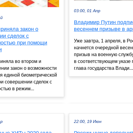
03:00, 01 Апр
ай
Владимир Путин подпис
риняла закон о
весеннем призыве в а
ии сделок с
Уже завтра, 1 апреля, в Р
остью при помощи
начнется очередной весе
и
призыв на военную службу
иняла во втором и
в соответствующем указе 
ении закон о возможности
глава государства Влади...
я единой биометрической
ри совершении сделок с
тью в режим...
ар
22:00, 19 Июн
ные ХИТы 2020 года
России нужно дополни