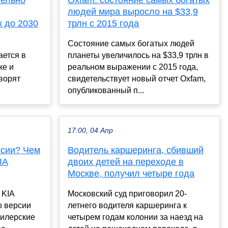
людей мира выросло на $33,9
 до 2030
трлн с 2015 года
Состояние самых богатых людей
ается в
планеты увеличилось на $33,9 трлн в
ке и
реальном выражении с 2015 года,
оворят
свидетельствует новый отчет Oxfam,
опубликованный п...
17:00, 04 Апр
ссии? Чем
Водитель каршеринга, сбивший
IA
двоих детей на переходе в
Москве, получил четыре года
 KIA
Московский суд приговорил 20-
о версии
летнего водителя каршеринга к
дилерские
четырем годам колонии за наезд на