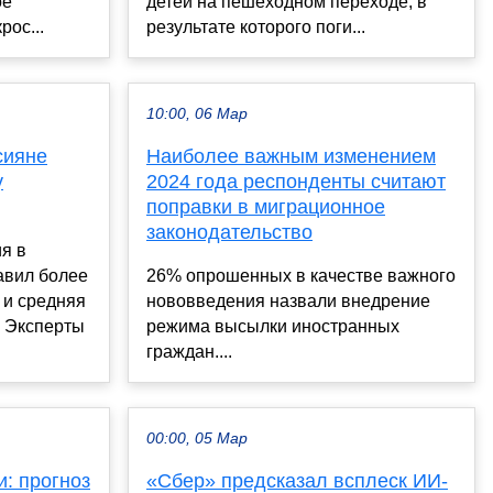
ое
детей на пешеходном переходе, в
рос...
результате которого поги...
10:00, 06 Мар
сияне
Наиболее важным изменением
у
2024 года респонденты считают
поправки в миграционное
законодательство
я в
авил более
26% опрошенных в качестве важного
 и средняя
нововведения назвали внедрение
. Эксперты
режима высылки иностранных
граждан....
00:00, 05 Мар
: прогноз
«Сбер» предсказал всплеск ИИ-