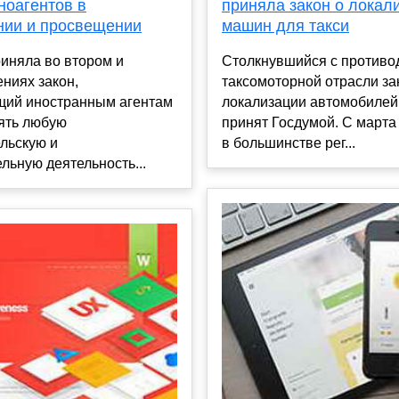
ноагентов в
приняла закон о локал
нии и просвещении
машин для такси
иняла во втором и
Столкнувшийся с противо
ениях закон,
таксомоторной отрасли за
ий иностранным агентам
локализации автомобилей 
ять любую
принят Госдумой. С марта
льскую и
в большинстве рег...
льную деятельность...