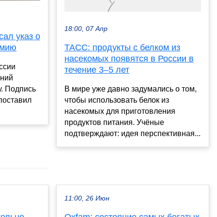
18:00, 07 Апр
ал указ о
ТАСС: продукты с белком из
рмию
насекомых появятся в России в
оссии
течение 3–5 лет
нний
В мире уже давно задумались о том,
. Подпись
чтобы использовать белок из
поставил
насекомых для приготовления
продуктов питания. Учёные
подтверждают: идея перспективная...
11:00, 26 Июн
тельно
Oxfam: состояние самых богатых