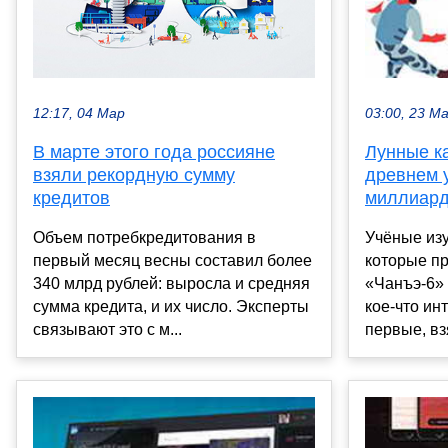
12:17, 04 Мар
03:00, 23 М
В марте этого года россияне
Лунные к
взяли рекордную сумму
древнем у
кредитов
миллиард
Объем потребкредитования в
Учёные изу
первый месяц весны составил более
которые пр
340 млрд рублей: выросла и средняя
«Чанъэ-6» 
сумма кредита, и их число. Эксперты
кое-что ин
связывают это с м...
первые, взя