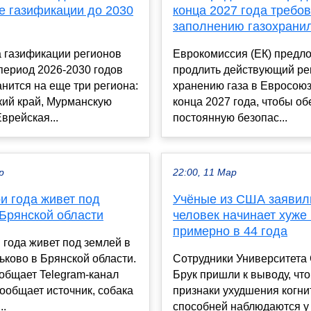
е газификации до 2030
конца 2027 года требов
заполнению газохрани
 газификации регионов
Еврокомиссия (ЕК) предл
период 2026-2030 годов
продлить действующий ре
нится на еще три региона:
хранению газа в Евросоюз
кий край, Мурманскую
конца 2027 года, чтобы об
Еврейская...
постоянную безопас...
р
22:00, 11 Мар
и года живет под
Учёные из США заявили
 Брянской области
человек начинает хуже
примерно в 44 года
 года живет под землей в
ьково в Брянской области.
Сотрудники Университета 
общает Telegram-канал
Брук пришли к выводу, чт
сообщает источник, собака
признаки ухудшения когн
..
способней наблюдаются у