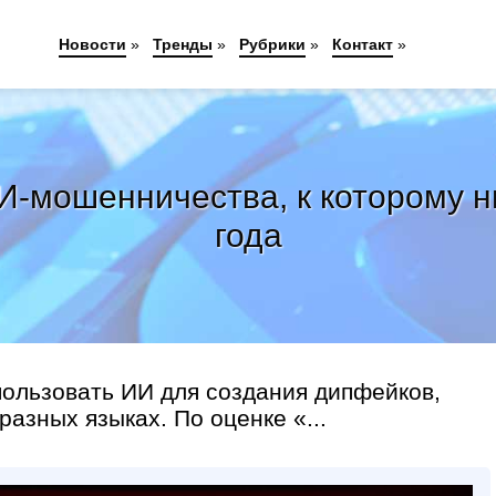
Новости
»
Тренды
»
Рубрики
»
Контакт
»
-мошенничества, к которому ник
года
пользовать ИИ для создания дипфейков,
азных языках. По оценке «...