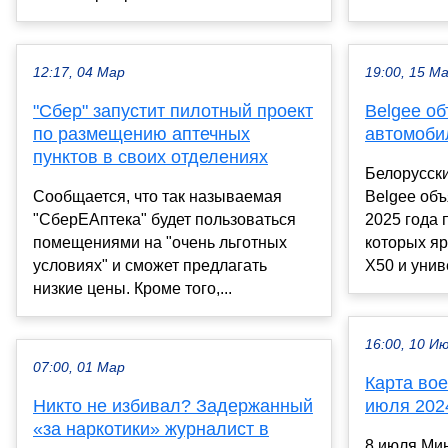
12:17, 04 Мар
19:00, 15 М
"Сбер" запустит пилотный проект
Belgee о
по размещению аптечных
автомоби
пунктов в своих отделениях
Белорусск
Сообщается, что так называемая
Belgee объ
"СберЕАптека" будет пользоваться
2025 года 
помещениями на "очень льготных
которых яр
условиях" и сможет предлагать
Х50 и унив
низкие цены. Кроме того,...
16:00, 10 И
07:00, 01 Мар
Карта вое
Никто не избивал? Задержанный
июля 202
«за наркотики» журналист в
8 июля Ми