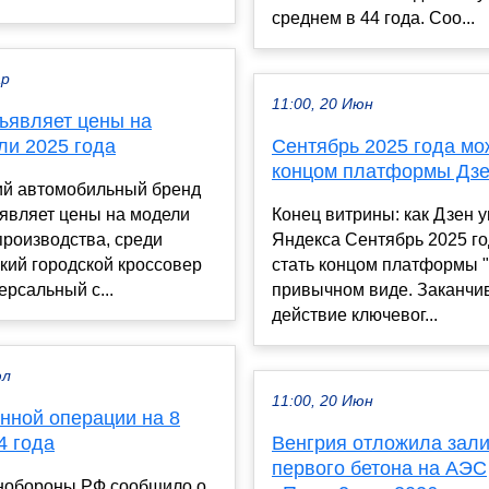
среднем в 44 года. Соо...
ар
11:00, 20 Июн
бъявляет цены на
ли 2025 года
Сентябрь 2025 года мо
концом платформы Дз
ий автомобильный бренд
являет цены на модели
Конец витрины: как Дзен у
производства, среди
Яндекса Сентябрь 2025 г
кий городской кроссовер
стать концом платформы "
ерсальный с...
привычном виде. Заканчи
действие ключевог...
юл
11:00, 20 Июн
нной операции на 8
4 года
Венгрия отложила зали
первого бетона на АЭС
нобороны РФ сообщило о