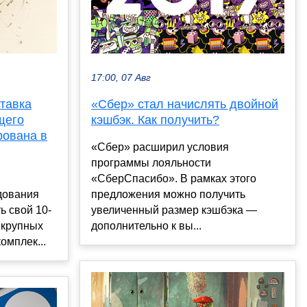
17:00, 07 Авг
тавка
«Сбер» стал начислять двойной
щего
кэшбэк. Как получить?
рована в
«Сбер» расширил условия
программы лояльности
«СберСпасибо». В рамках этого
дования
предложения можно получить
ь свой 10-
увеличенный размер кэшбэка —
 крупных
дополнительно к вы...
омплек...