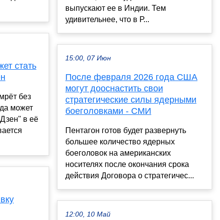
выпускают ее в Индии. Тем
удивительнее, что в Р...
15:00, 07 Июн
жет стать
ен
После февраля 2026 года США
могут дооснастить свои
мрёт без
стратегические силы ядерными
ода может
боеголовками - СМИ
Дзен" в её
вается
Пентагон готов будет развернуть
большее количество ядерных
боеголовок на американских
носителях после окончания срока
действия Договора о стратегичес...
вку
12:00, 10 Май