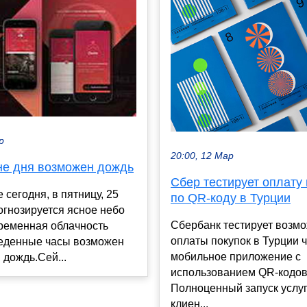
р
20:00, 12 Мар
не дня возможен дождь
Сбер тестирует оплату 
 сегодня, в пятницу, 25
по QR-коду в Турции
огнозируется ясное небо
Сбербанк тестирует возм
еременная облачность
оплаты покупок в Турции 
беденные часы возможен
мобильное приложение с
дождь.Сей...
использованием QR-кодов
Полноценный запуск услуг
клиен...