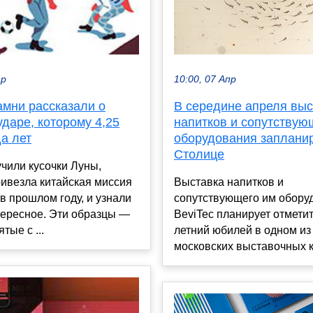
10:00, 07 Апр
ар
В середине апреля выс
амни рассказали о
напитков и сопутствую
даре, которому 4,25
оборудования заплани
а лет
Столице
чили кусочки Луны,
Выставка напитков и
ивезла китайская миссия
сопутствующего им обору
в прошлом году, и узнали
BeviTec планирует отметит
тересное. Эти образцы —
летний юбилей в одном из
тые с ...
московских выставочных к