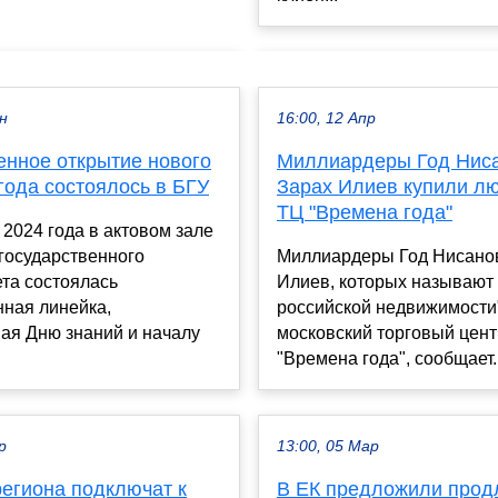
ен
16:00, 12 Апр
енное открытие нового
Миллиардеры Год Ниса
года состоялось в БГУ
Зарах Илиев купили л
ТЦ "Времена года"
 2024 года в актовом зале
государственного
Миллиардеры Год Нисанов
та состоялась
Илиев, которых называют
нная линейка,
российской недвижимости"
ая Дню знаний и началу
московский торговый цент
"Времена года", сообщает..
р
13:00, 05 Мар
региона подключат к
В ЕК предложили прод