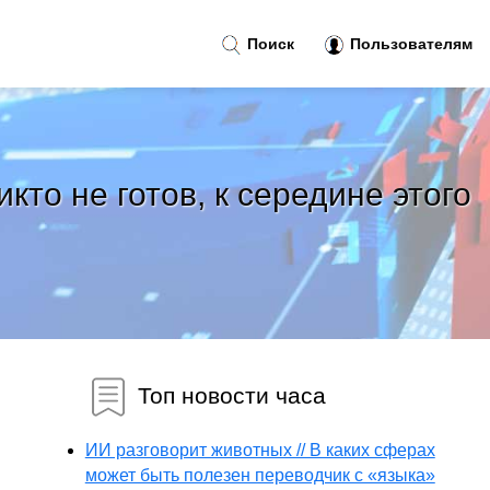
Поиск
Пользователям
то не готов, к середине этого
Топ новости часа
ИИ разговорит животных // В каких сферах
может быть полезен переводчик с «языка»