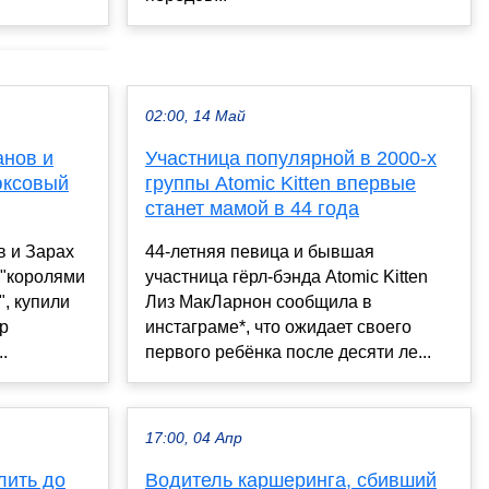
02:00, 14 Май
нов и
Участница популярной в 2000-х
юксовый
группы Atomic Kitten впервые
станет мамой в 44 года
 и Зарах
44-летняя певица и бывшая
 "королями
участница гёрл-бэнда Atomic Kitten
, купили
Лиз МакЛарнон сообщила в
р
инстаграме*, что ожидает своего
.
первого ребёнка после десяти ле...
17:00, 04 Апр
лить до
Водитель каршеринга, сбивший