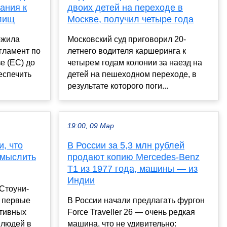
ания к
двоих детей на переходе в
лищ
Москве, получил четыре года
ожила
Московский суд приговорил 20-
гламент по
летнего водителя каршеринга к
е (ЕС) до
четырем годам колонии за наезд на
еспечить
детей на пешеходном переходе, в
результате которого поги...
19:00, 09 Мар
, что
В России за 5,3 млн рублей
 мыслить
продают копию Mercedes-Benz
T1 из 1977 года, машины — из
Индии
Стоуни-
о первые
В России начали предлагать фургон
итивных
Force Traveller 26 — очень редкая
 людей в
машина, что не удивительно: