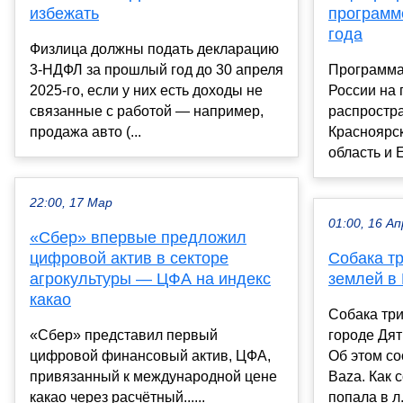
избежать
программ
года
Физлица должны подать декларацию
3-НДФЛ за прошлый год до 30 апреля
Программа
2025-го, если у них есть доходы не
России на 
связанные с работой — например,
распростра
продажа авто (...
Красноярс
область и 
22:00, 17 Мар
01:00, 16 Ап
«Сбер» впервые предложил
цифровой актив в секторе
Собака тр
агрокультуры — ЦФА на индекс
землей в
какао
Собака три
«Сбер» представил первый
городе Дят
цифровой финансовый актив, ЦФА,
Об этом со
привязанный к международной цене
Baza. Как 
какао через расчётный......
попала в л.