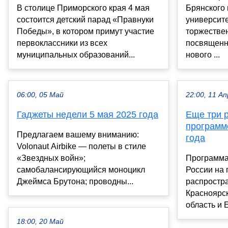
В столице Приморского края 4 мая
Брянского 
состоится детский парад «Правнуки
университе
Победы», в котором примут участие
торжестве
первоклассники из всех
посвященн
муниципальных образований...
нового ...
06:00, 05 Май
22:00, 11 Ап
Гаджеты недели 5 мая 2025 года
Еще три 
программ
Предлагаем вашему вниманию:
года
Volonaut Airbike — полеты в стиле
«Звездных войн»;
Программа
самобалансирующийся моноцикл
России на 
Джеймса Брутона; проводны...
распростра
Красноярс
область и 
18:00, 20 Май