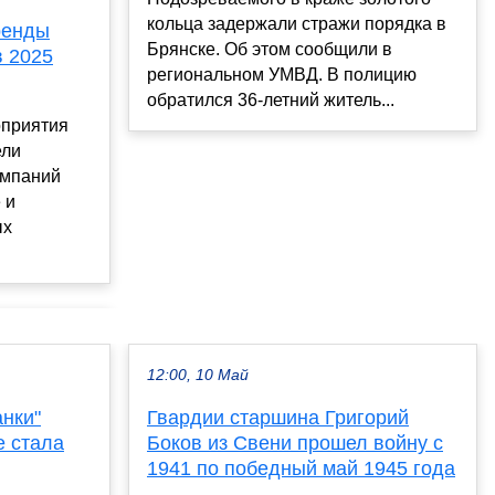
кольца задержали стражи порядка в
ренды
Брянске. Об этом сообщили в
в 2025
региональном УМВД. В полицию
обратился 36-летний житель...
оприятия
ели
омпаний
 и
ых
12:00, 10 Май
анки"
Гвардии старшина Григорий
е стала
Боков из Свени прошел войну с
1941 по победный май 1945 года