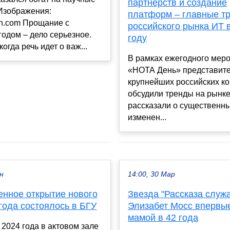
партнерств и создание
 Изображения:
платформ – главные т
dn.com Прощание с
российского рынка ИТ 
одом – дело серьезное.
году
огда речь идет о важ...
В рамках ежегодного мер
«НОТА День» представит
крупнейших российских к
обсудили тренды на рынке
рассказали о существенн
изменен...
ен
14:00, 30 Мар
енное открытие нового
Звезда "Рассказа служ
года состоялось в БГУ
Элизабет Мосс впервы
мамой в 42 года
 2024 года в актовом зале