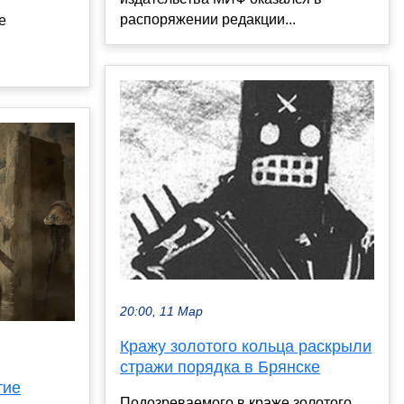
распоряжении редакции...
е
20:00, 11 Мар
Кражу золотого кольца раскрыли
стражи порядка в Брянске
тие
Подозреваемого в краже золотого