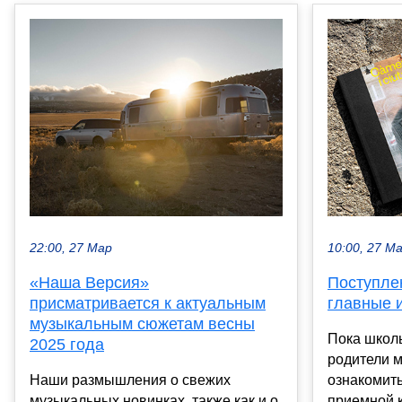
22:00, 27 Мар
10:00, 27 М
«Наша Версия»
Поступлен
присматривается к актуальным
главные 
музыкальным сюжетам весны
Пока школь
2025 года
родители м
Наши размышления о свежих
ознакомит
музыкальных новинках, также как и о
приемной к