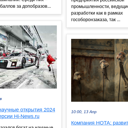
баллов за допобразов...
промышленности, ведущи
разработки как в рамках
гособоронзаказа, так ...
в
научные открытия 2024
10:00, 13 Апр
ерсии Hi-News.ru
Компания НОТА: разви
казался богат на научные