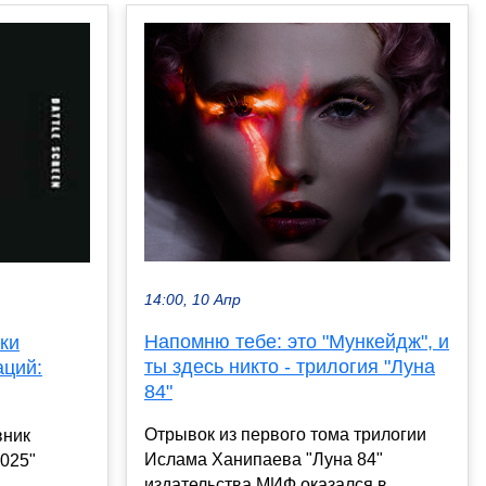
14:00, 10 Апр
Напомню тебе: это "Мункейдж", и
ки
ты здесь никто - трилогия "Луна
аций:
84"
Отрывок из первого тома трилогии
вник
Ислама Ханипаева "Луна 84"
025"
издательства МИФ оказался в