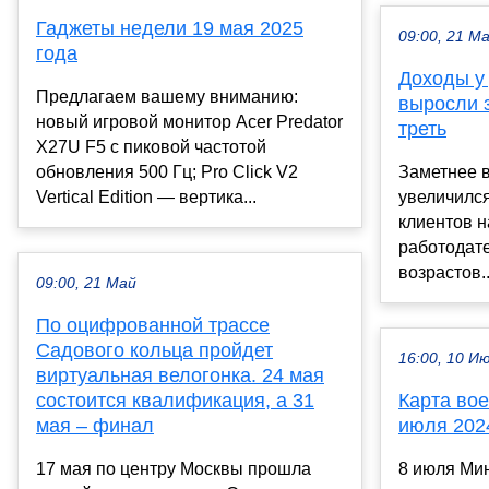
Гаджеты недели 19 мая 2025
09:00, 21 М
года
Доходы у
Предлагаем вашему вниманию:
выросли з
новый игровой монитор Acer Predator
треть
X27U F5 с пиковой частотой
обновления 500 Гц; Pro Click V2
Заметнее в
Vertical Edition — вертика...
увеличился
клиентов н
работодате
возрастов..
09:00, 21 Май
По оцифрованной трассе
Садового кольца пройдет
16:00, 10 И
виртуальная велогонка. 24 мая
состоится квалификация, а 31
Карта вое
мая – финал
июля 202
17 мая по центру Москвы прошла
8 июля Ми