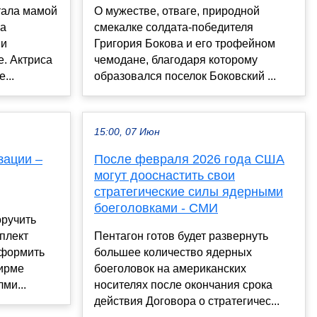
тала мамой
О мужестве, отваге, природной
ма
смекалке солдата-победителя
ии
Григория Бокова и его трофейном
е. Актриса
чемодане, благодаря которому
...
образовался поселок Боковский ...
15:00, 07 Июн
зации –
После февраля 2026 года США
могут дооснастить свои
стратегические силы ядерными
боеголовками - СМИ
оручить
плект
Пентагон готов будет развернуть
оформить
большее количество ядерных
фирме
боеголовок на американских
ми...
носителях после окончания срока
действия Договора о стратегичес...