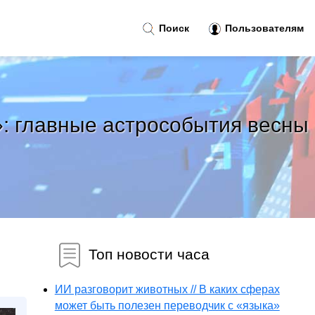
Поиск
Пользователям
»: главные астрособытия весны
Топ новости часа
ИИ разговорит животных // В каких сферах
может быть полезен переводчик с «языка»