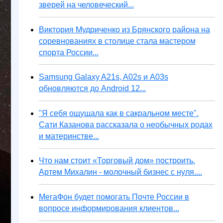
зверей на человеческий...
Виктория Мудриченко из Брянского района на
соревнованиях в столице стала мастером
спорта России...
Samsung Galaxy A21s, A02s и A03s
обновляются до Android 12...
"Я себя ощущала как в сакральном месте".
Сати Казанова рассказала о необычных родах
и материнстве...
Что нам стоит «Торговый дом» построить.
Артем Михалин - молочный бизнес с нуля....
МегаФон будет помогать Почте России в
вопросе информирования клиентов...