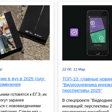
ар
22:00, 11 Мар
ие в вуз в 2025 году:
ТОП-10: главные новин
изменения
"Видеодневника иннов
перспективы 2025"
ники готовятся к ЕГЭ, их
огут заранее
В спецпроекте "Видеодне
ься с нововведениями
инноваций: перспективы 2
ампании. Среди них –
предприятия российской