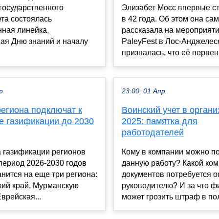
государственного
Элизабет Мосс впервые с
та состоялась
в 42 года. Об этом она са
нная линейка,
рассказала на мероприят
ая Дню знаний и началу
PaleyFest в Лос-Анджелес
призналась, что её первене
р
23:00, 01 Апр
региона подключат к
Воинский учет в органи
е газификации до 2030
2025: памятка для
работодателей
 газификации регионов
Кому в компании можно п
период 2026-2030 годов
данную работу? Какой ком
нится на еще три региона:
документов потребуется 
кий край, Мурманскую
руководителю? И за что 
Еврейская...
может грозить штраф в пол