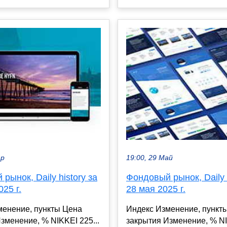
ар
19:00, 29 Май
рынок, Daily history за
Фондовый рынок, Daily h
025 г.
28 мая 2025 г.
менение, пункты Цена
Индекс Изменение, пункт
зменение, % NIKKEI 225...
закрытия Изменение, % NI