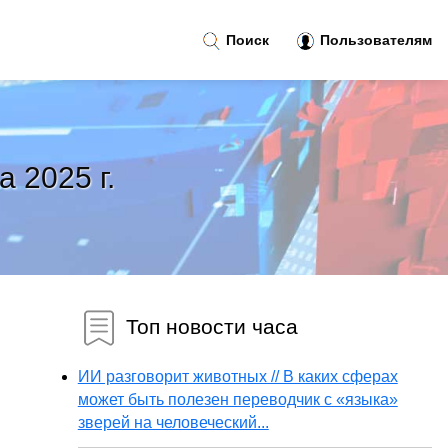
Поиск
Пользователям
а 2025 г.
Топ новости часа
ИИ разговорит животных // В каких сферах
может быть полезен переводчик с «языка»
зверей на человеческий...