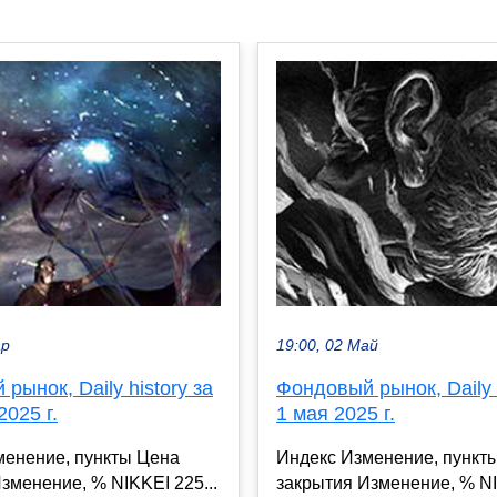
ар
19:00, 02 Май
рынок, Daily history за
Фондовый рынок, Daily h
2025 г.
1 мая 2025 г.
менение, пункты Цена
Индекс Изменение, пункт
зменение, % NIKKEI 225...
закрытия Изменение, % NI