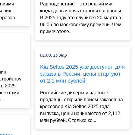
ениями
Равноденствие – это редкий миг,
и них –
когда день и ночь становятся равны.
разов...
В 2025 году это случится 20 марта в
06:06 по московскому времени. Чем
примечателе...
01:00, 10 Апр
Kia Seltos 2025 уже доступен для
нин
заказа в России, цены стартуют
стройству
от 2,1 млн рублей
 в 2025
роектами
Российские дилеры и частные
...
продавцы открыли прием заказов на
кроссовер Kia Seltos 2025 года
выпуска, цены начинаются от 2,112
млн рублей. Столько ко...
враля