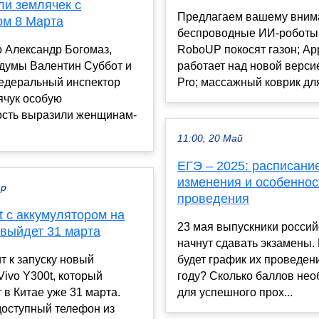
ли землячек с
Предлагаем вашему вним
ом 8 Марта
беспроводные ИИ-роботы
 Александр Богомаз,
RoboUP покосят газон; Ap
лдумы Валентин Суббот и
работает над новой версие
едеральный инспектор
Pro; массажный коврик для 
ячук особую
ость выразили женщинам-
11:00, 20 Май
ЕГЭ – 2025: расписание
изменения и особеннос
ар
проведения
t с аккумулятором на
23 мая выпускники россий
 выйдет 31 марта
начнут сдавать экзамены.
ит к запуску новый
будет график их проведен
ivo Y300t, который
году? Сколько баллов не
 в Китае уже 31 марта.
для успешного прох...
доступный телефон из