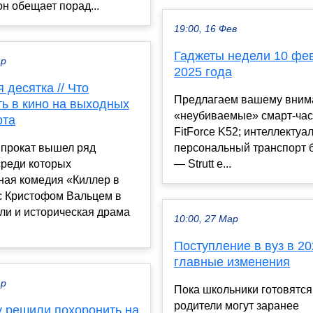
он обещает порад...
19:00, 16 Фев
Гаджеты недели 10 фе
ар
2025 года
 десятка // Что
Предлагаем вашему вним
ть в кино на выходных
«неубиваемые» смарт-ча
рта
FitForce K52; интеллектуа
 прокат вышел ряд
персональный транспорт 
среди которых
— Strutt e...
ная комедия «Киллер в
с Кристофом Вальцем в
ли и историческая драма
10:00, 27 Мар
Поступление в вуз в 20
главные изменения
ар
Пока школьники готовятся 
родители могут заранее
у решили похоронить на