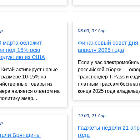
ар
06:00, 07 Апр
0 марта обложит
Финансовый совет дня 
и под 15% всю
апреля 2025 года
родукцию из США
Если у вас электромобиль
 Китай активирует новые
российской сборки — офо
 размере 10-15% на
транспондер T-Pass и езд
зяйственные товары из
платным трассам бесплат
мера является ответом на
конца 2025 года владельцы
олитику амер...
19:00, 21 Апр
ар
Гаджеты недели 21 апр
тели Брянщины
года