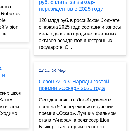
руб. «платы за выход»
анию:
нерезидентов в 2025 году
 Robokos
ple
120 млрд руб. в российском бюджете
й Vision
с начала 2025 года составили взносы
вс...
из-за сделок по продаже локальных
активов резидентов иностранных
государств. О...
,
12:13, 04 Мар
ти
Сезон кино // Наряды гостей
премии «Оскар» 2025 года
ских школ
 Каким
Сегодня ночью в Лос-Анджелесе
ия в этом
прошла 97-я церемония вручении
обходимо
премии «Оскар». Лучшим фильмом
стала «Анора», а режиссер Шон
Бэйкер стал вторым человеко...