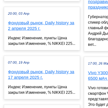
поздрави
праздник
20:00, 03 Апр
Губернатор
спикер об
Фондовый рынок, Daily history за
главный ф
2 апреля 2025 г.
Андрей Дь
Индекс Изменение, пункты Цена
благодарн
закрытия Изменение, % NIKKEI 225...
вет...
07:00, 19 Апр
17:00, 26 М
Фондовый рынок, Daily history за
Vivo Y300
17 апреля 2025 г.
6500 мАч
Индекс Изменение, пункты Цена
Vivo готов
закрытия Изменение, % NIKKEI 225...
смартфон V
представят
Это будет 