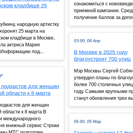
ознакомиться с нововвед
вском кладбище 25
приемной кампании. Сред
получение баллов за допоб
убкину, народную артистку
хоронят 25 марта на
ском кладбище в Москве,
03:00, 09 Апр
ила актриса Мария
 Информацию под...
В Москве в 2025 году
благоустроят 700 улиц
Мэр Москвы Сергей Собя
ар
утвердил планы по благоу
более 700 столичных улиц
 подкастов для женщин
году. Самыми крупными п
й области к 8 марта
станут обновления трех вы
подкастов для женщин
 области к 8 марта В
и международного
05:00, 05 Мар
ня книжный сервис Строки
емы МТС подготови...
Гаджеты недели 17 фе